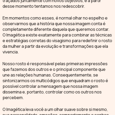
traçados juntamente com novos objetivos, e a partir
desse momento tentamos nos redescobrir.
Em momentos como esses, é normal olhar no espelho e
observarmos que a história que nossa imagem conta é
completamente diferente daquela que queremos contar.
O
Imagética
existe exatamente para combinar as técnicas
e estratégias corretas do visagismo para redefinir o rosto
da mulher a partir da evolução e transformações que ela
vivencia.
Nosso rosto é responsável pelas primeiras impressões
que fazemos dos outros e o principal componente que
une as relações humanas. Consequentemente, se
sintonizarmos os multicódigos que enquadram o rosto é
possível controlar a mensagem que nossa imagem
dissemina e, portanto,
controlar como os outros nos
percebem
.
O
Imagética
leva você a um olhar suave sobre si mesmo,
sua personalidade, emoções, comportamento e sonhos