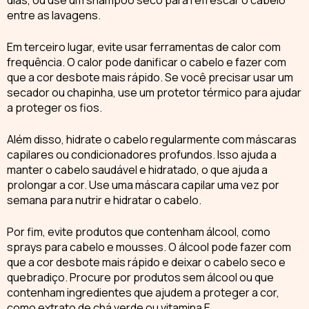
dias, ou use um
shampoo seco
para refrescar o cabelo
entre as lavagens.
Em terceiro lugar, evite usar ferramentas de calor com
frequência. O calor pode danificar o cabelo e fazer com
que a cor desbote mais rápido. Se você precisar usar um
secador ou chapinha, use um protetor térmico para ajudar
a
proteger os fios
.
Além disso, hidrate o cabelo regularmente com
máscaras
capilares
ou condicionadores profundos. Isso ajuda a
manter o cabelo saudável e hidratado, o que ajuda a
prolongar a cor. Use uma máscara capilar uma vez por
semana para nutrir e hidratar o cabelo.
Por fim, evite produtos que contenham álcool, como
sprays para cabelo e mousses. O álcool pode fazer com
que a cor desbote mais rápido e deixar o cabelo seco e
quebradiço. Procure por produtos sem álcool ou que
contenham ingredientes que ajudem a
proteger a cor
,
como extrato de chá verde ou vitamina E.