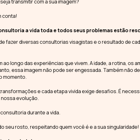
seja transmitir com a sua
imagem
?
m conta!
sultoria a vida toda e todos seus problemas estão reso
ode fazer diversas
consultorias visagistas
e o resultado de ca
ao longo das experiências que vivem. A idade, a rotina, os a
tanto, essa imagem não pode ser engessada. Também não d
do momento.
ansformações e cada etapa vivida exige desafios. É necessári
e nossa
evolução
.
a
consultoria
durante a vida.
 do seu rosto, respeitando quem você é e a sua singularidade!