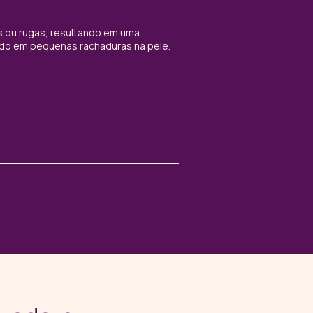
s ou rugas, resultando em uma
Styling para cabelo curto
ando em pequenas rachaduras na pele.
produtos e técnicas de m
pode incluir alisar, ondula
LER MAIS