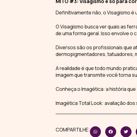
MITO #3: Visagismo é só para cor
Definitivamente não, o
Visagismo
é 
O
Visagismo
busca ver quais as ferr
de uma forma geral. Isso envolve o
Diversos são os profissionais que 
dermopigmentadores, tatuadores, ma
A realidade é que todo mundo pratic
imagem que transmite você torna sua
Conheça o
Imagética
: a história qu
Imagética Total Look: avaliação do
COMPARTILHE: