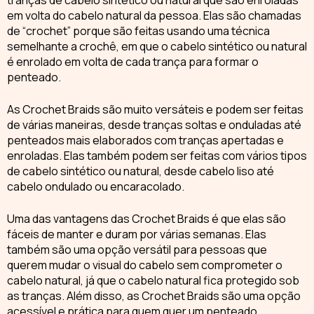
tranças de cabelo sintético ou natural que são enroladas
em volta do cabelo natural da pessoa. Elas são chamadas
de “crochet” porque são feitas usando uma técnica
semelhante a crochê, em que o cabelo sintético ou natural
é enrolado em volta de cada trança para formar o
penteado.
As
Crochet Braids
são muito versáteis e podem ser feitas
de várias maneiras, desde tranças soltas e onduladas até
penteados mais elaborados com tranças apertadas e
enroladas. Elas também podem ser feitas com vários tipos
de cabelo sintético ou natural, desde cabelo liso até
cabelo ondulado ou encaracolado.
Uma das vantagens das
Crochet Braids
é que elas são
fáceis de manter e duram por várias semanas. Elas
também são uma opção versátil para pessoas que
querem mudar o visual do cabelo sem comprometer o
cabelo natural, já que o cabelo natural fica protegido sob
as tranças. Além disso, as Crochet Braids são uma opção
acessível e prática para quem quer um penteado