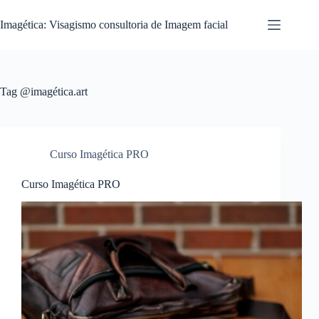
Pular
para
Imagética: Visagismo consultoria de Imagem facial
o
conteúdo
Tag
@imagética.art
Curso Imagética PRO
Curso Imagética PRO