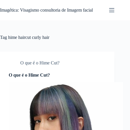
Pular
para
Imagética: Visagismo consultoria de Imagem facial
o
conteúdo
Tag
hime haircut curly hair
O que é o Hime Cut?
O que é o Hime Cut?